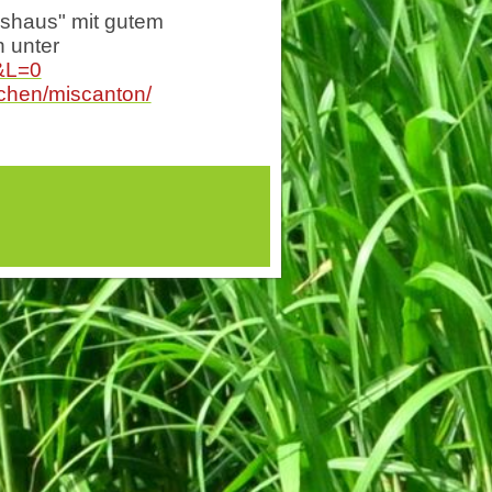
ushaus" mit gutem
 unter
5&L=0
chen/miscanton/